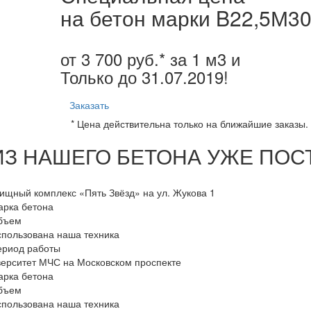
на бетон марки B22,5М3
от 3 700 руб.* за 1 м3 и
Только до
31.07.2019
!
Заказать
* Цена действительна только на ближайшие заказы. 
ИЗ НАШЕГО БЕТОНА УЖЕ ПОС
щный комплекс «Пять Звёзд» на ул. Жукова 1
арка бетона
бъем
пользована наша техника
ериод работы
ерситет МЧС на Московском проспекте
арка бетона
бъем
пользована наша техника