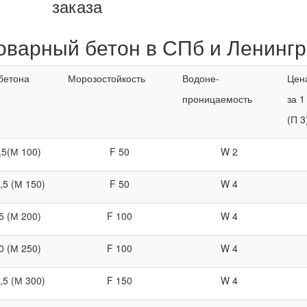
заказа
оварный бетон в СПб и Ленингр
бетона
Морозостойкость
Водоне-
Цена
проницаемость
за 1
(П 3
,5(М 100)
F 50
W 2
,5 (М 150)
F 50
W 4
5 (М 200)
F 100
W 4
0 (М 250)
F 100
W 4
,5 (М 300)
F 150
W 4