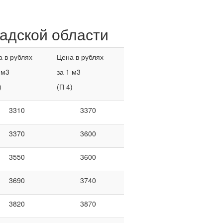
адской области
 в рублях
Цена в рублях
 м3
за 1 м3
)
(П 4)
3310
3370
3370
3600
3550
3600
3690
3740
3820
3870