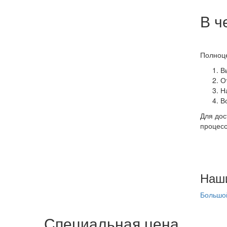
В ч
Полноце
В
О
Н
В
Для дос
процесс
Наш
Большой
Специальная цена