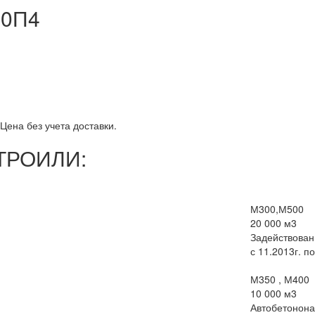
00П4
Цена без учета доставки.
ТРОИЛИ:
М300,М500
20 000 м3
Задействован
с 11.2013г. по
М350 , М400
10 000 м3
Автобетонона