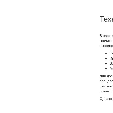
Тех
В нашем
значите
выполне
С
И
В
А
Для дос
процесс
готовой
объект 
Однако 