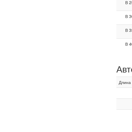
В 2
В 3
В 3
В 4
Авт
Длина 