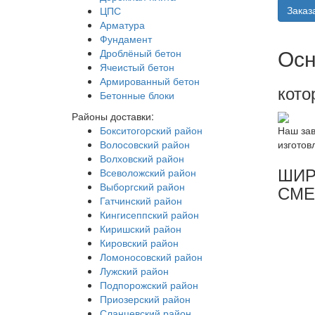
Заказ
ЦПС
Арматура
Фундамент
Осн
Дроблёный бетон
Ячеистый бетон
Армированный бетон
кото
Бетонные блоки
Районы доставки:
Бокситогорский район
Наш зав
Волосовский район
изготов
Волховский район
ШИР
Всеволожский район
Выборгский район
СМЕ
Гатчинский район
Кингисеппский район
Киришский район
Кировский район
Ломоносовский район
Лужский район
Подпорожский район
Приозерский район
Сланцевский район