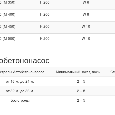
5 (М 350)
F 200
W 6
0 (М 400)
F 200
W 8
5 (М 450)
F 200
W 10
0 (М 500)
F 200
W 10
обетононасос
стрелы Автобетононасоса
Минимальный заказ, часы
Ст
от 16 м. до 24 м.
2 + 5
от 32 м. до 36 м.
2 + 5
Без стрелы
2 + 5