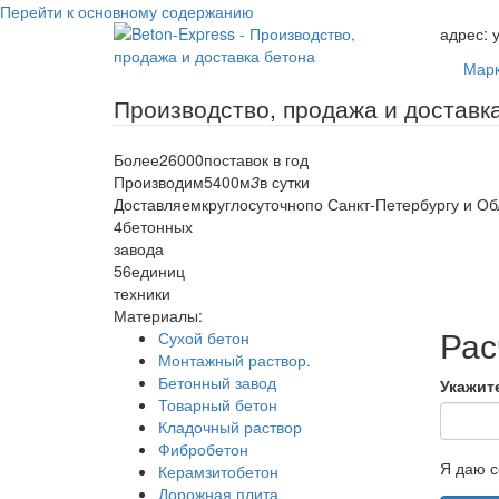
Перейти к основному содержанию
адрес:
у
Марк
Более
26000
поставок в год
Производим
5400
м
3
в сутки
Доставляем
круглосуточно
по Санкт-Петербургу и Об
4
бетонных
завода
56
единиц
техники
Материалы:
Рас
Сухой бетон
Монтажный раствор.
Бетонный завод
Укажит
Товарный бетон
Кладочный раствор
Фибробетон
Я даю с
Керамзитобетон
Дорожная плита