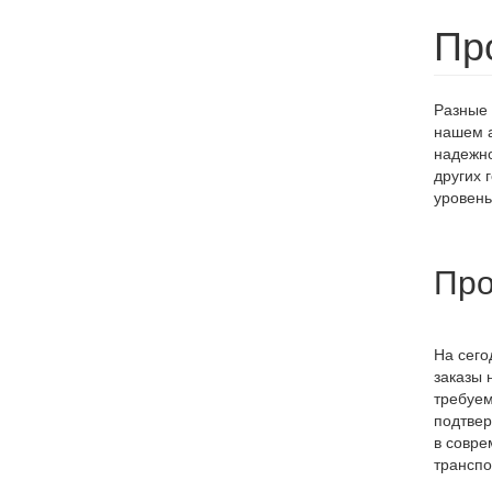
Пр
Разные 
нашем а
надежно
других 
уровень
Про
На сего
заказы 
требуем
подтвер
в совре
транспо