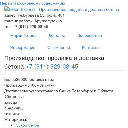
Перейти к основному содержанию
адрес:
ул.Бурцева 23, офис 401
график работы:
Круглосуточно
тел:
+7 (911) 929-08-45
Марки бетона
Доставка
Вопрос/ответ
Информация
О компании
Контакты
Производство, продажа и доставка
бетона
+7 (911) 929-08-45
Более
26000
поставок в год
Производим
5400
м
3
в сутки
Доставляем
круглосуточно
по Санкт-Петербургу и Области
4
бетонных
завода
56
единиц
техники
Материалы:
Сухой бетон