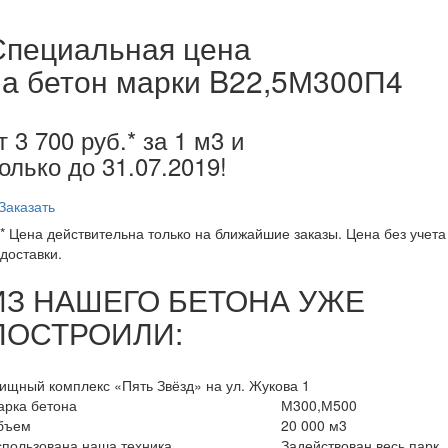
Специальная цена
на бетон марки B22,5М300П4
т 3 700 руб.* за 1 м3 и
олько до
31.07.2019
!
Заказать
* Цена действительна только на ближайшие заказы. Цена без учета
доставки.
ИЗ НАШЕГО БЕТОНА УЖЕ
ПОСТРОИЛИ:
щный комплекс «Пять Звёзд» на ул. Жукова 1
арка бетона
М300,М500
бъем
20 000 м3
пользована наша техника
Задействован весь парк