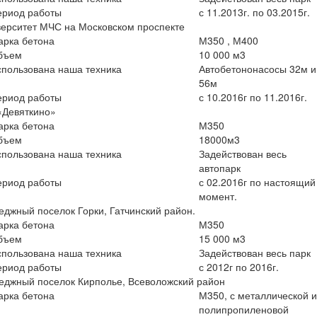
ериод работы
с 11.2013г. по 03.2015г.
ерситет МЧС на Московском проспекте
арка бетона
М350 , М400
бъем
10 000 м3
пользована наша техника
Автобетононасосы 32м и
56м
ериод работы
с 10.2016г по 11.2016г.
«Девяткино»
арка бетона
М350
бъем
18000м3
пользована наша техника
Задействован весь
автопарк
ериод работы
с 02.2016г по настоящий
момент.
еджный поселок Горки, Гатчинский район.
арка бетона
М350
бъем
15 000 м3
пользована наша техника
Задействован весь парк
ериод работы
с 2012г по 2016г.
еджный поселок Кирполье, Всеволожский район
арка бетона
М350, с металлической 
полипропиленовой