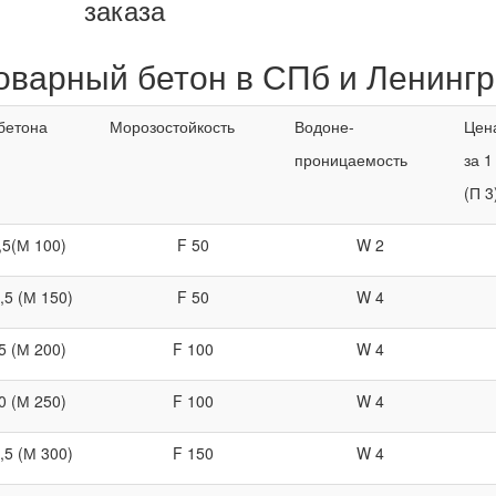
заказа
оварный бетон в СПб и Ленингр
бетона
Морозостойкость
Водоне-
Цена
проницаемость
за 1
(П 3
,5(М 100)
F 50
W 2
,5 (М 150)
F 50
W 4
5 (М 200)
F 100
W 4
0 (М 250)
F 100
W 4
,5 (М 300)
F 150
W 4