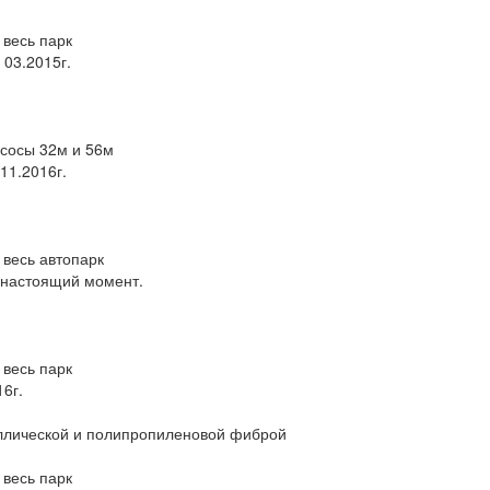
 весь парк
 03.2015г.
сосы 32м и 56м
 11.2016г.
 весь автопарк
о настоящий момент.
 весь парк
16г.
ллической и полипропиленовой фиброй
 весь парк