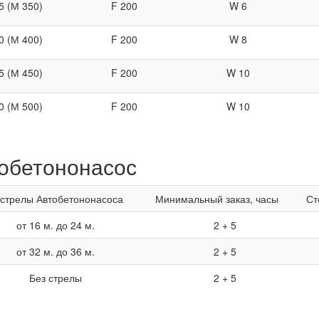
5 (М 350)
F 200
W 6
0 (М 400)
F 200
W 8
5 (М 450)
F 200
W 10
0 (М 500)
F 200
W 10
обетононасос
стрелы Автобетононасоса
Минимальный заказ, часы
Ст
от 16 м. до 24 м.
2 + 5
от 32 м. до 36 м.
2 + 5
Без стрелы
2 + 5