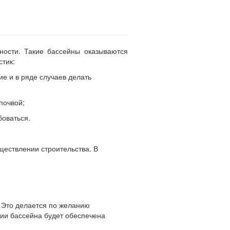
ности. Такие бассейны оказываются
тик:
е и в ряде случаев делать
почвой;
боваться.
ществлении строительства. В
 Это делается по желанию
рии бассейна будет обеспечена