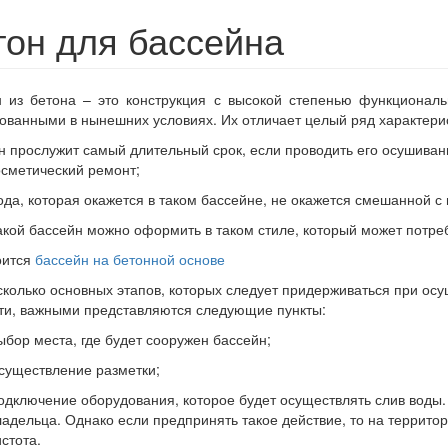
тон для бассейна
 из бетона – это конструкция с высокой степенью функциональ
ованными в нынешних условиях. Их отличает целый ряд характерис
н прослужит самый длительный срок, если проводить его осушивани
осметический ремонт;
ода, которая окажется в таком бассейне, не окажется смешанной с 
акой бассейн можно оформить в таком стиле, который может потре
оится
бассейн на бетонной основе
сколько основных этапов, которых следует придерживаться при осу
ти, важными представляются следующие пункты:
ыбор места, где будет сооружен бассейн;
существление разметки;
одключение оборудования, которое будет осуществлять слив воды.
ладельца. Однако если предпринять такое действие, то на террито
стота.