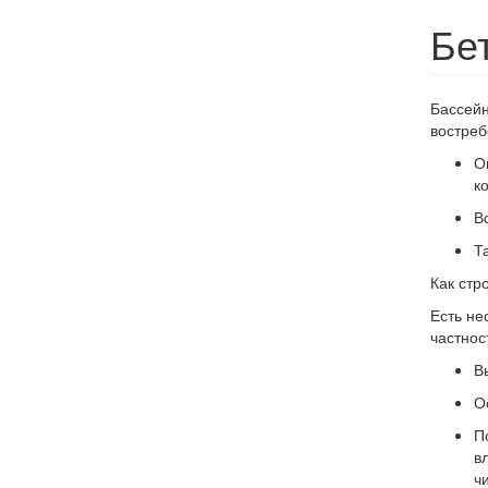
Бе
Бассейн
востреб
О
к
В
Т
Как стр
Есть не
частнос
В
О
П
в
чи