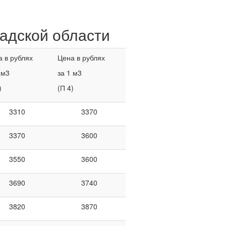
адской области
 в рублях
Цена в рублях
 м3
за 1 м3
)
(П 4)
3310
3370
3370
3600
3550
3600
3690
3740
3820
3870