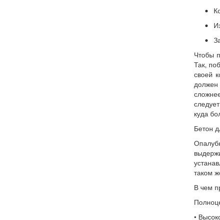
К
И
З
Чтобы п
Так, по
своей к
должен 
сложне
следует
куда бо
Бетон д
Опалубк
выдержи
устанав
таком ж
В чем п
Полноце
• Высок