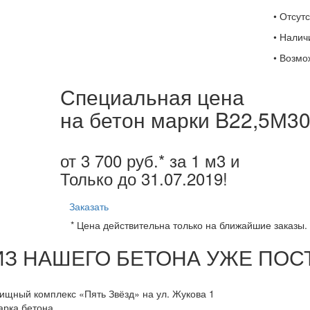
• Отсут
• Налич
• Возмо
Специальная цена
на бетон марки B22,5М3
от 3 700 руб.* за 1 м3 и
Только до
31.07.2019
!
Заказать
* Цена действительна только на ближайшие заказы. 
ИЗ НАШЕГО БЕТОНА УЖЕ ПОС
щный комплекс «Пять Звёзд» на ул. Жукова 1
арка бетона