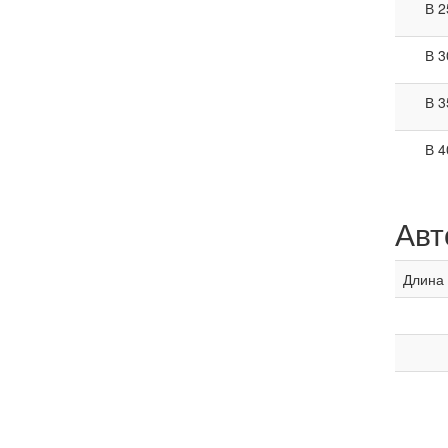
В 2
В 3
В 3
В 4
Авт
Длина 