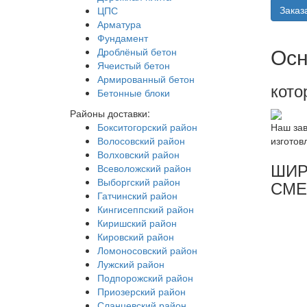
Заказ
ЦПС
Арматура
Фундамент
Осн
Дроблёный бетон
Ячеистый бетон
Армированный бетон
кото
Бетонные блоки
Районы доставки:
Бокситогорский район
Наш зав
Волосовский район
изготов
Волховский район
ШИР
Всеволожский район
Выборгский район
СМЕ
Гатчинский район
Кингисеппский район
Киришский район
Кировский район
Ломоносовский район
Лужский район
Подпорожский район
Приозерский район
Сланцевский район