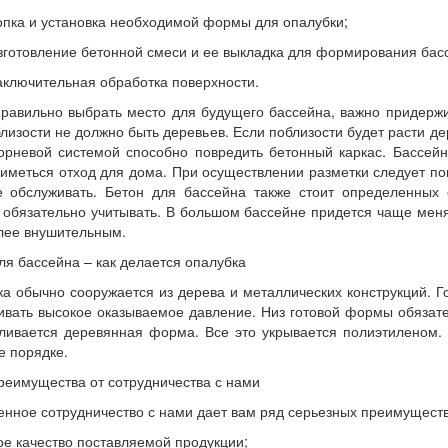
опка и установка необходимой формы для опалубки;
зготовление бетонной смеси и ее выкладка для формирования бас
аключительная обработка поверхности.
равильно выбрать место для будущего бассейна, важно придержи
близости не должно быть деревьев. Если поблизости будет расти д
орневой системой способно повредить бетонный каркас. Бассейн
иметься отход для дома. При осуществлении разметки следует по
е обслуживать. Бетон для бассейна также стоит определенных 
 обязательно учитывать. В большом бассейне придется чаще меня
лее внушительным.
ля бассейна – как делается опалубка
а обычно сооружается из дерева и металлических конструкций. Г
вать высокое оказываемое давление. Низ готовой формы обязат
ливается деревянная форма. Все это укрывается полиэтиленом.
е порядке.
реимущества от сотрудничества с нами
нное сотрудничество с нами дает вам ряд серьезных преимуществ
ое качество поставляемой продукции;