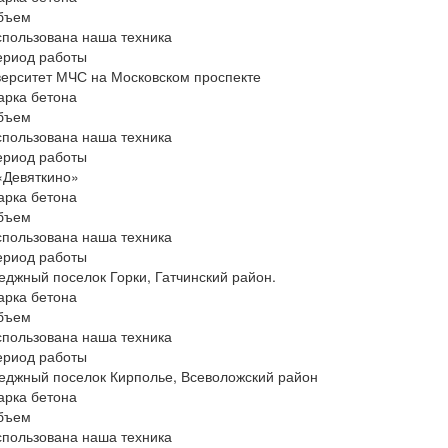
бъем
пользована наша техника
ериод работы
ерситет МЧС на Московском проспекте
арка бетона
бъем
пользована наша техника
ериод работы
«Девяткино»
арка бетона
бъем
пользована наша техника
ериод работы
еджный поселок Горки, Гатчинский район.
арка бетона
бъем
пользована наша техника
ериод работы
еджный поселок Кирполье, Всеволожский район
арка бетона
бъем
пользована наша техника