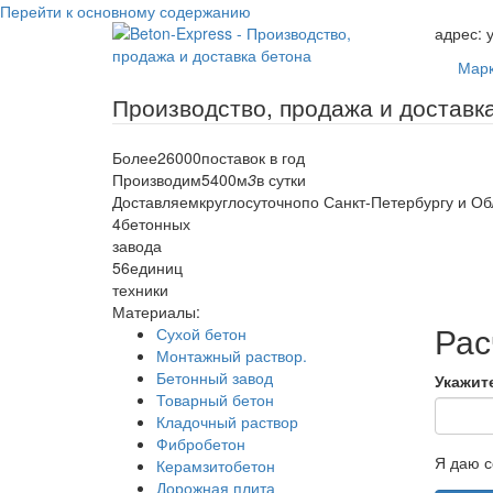
Перейти к основному содержанию
адрес:
у
Марк
Более
26000
поставок в год
Производим
5400
м
3
в сутки
Доставляем
круглосуточно
по Санкт-Петербургу и Об
4
бетонных
завода
56
единиц
техники
Материалы:
Рас
Сухой бетон
Монтажный раствор.
Бетонный завод
Укажит
Товарный бетон
Кладочный раствор
Фибробетон
Я даю с
Керамзитобетон
Дорожная плита