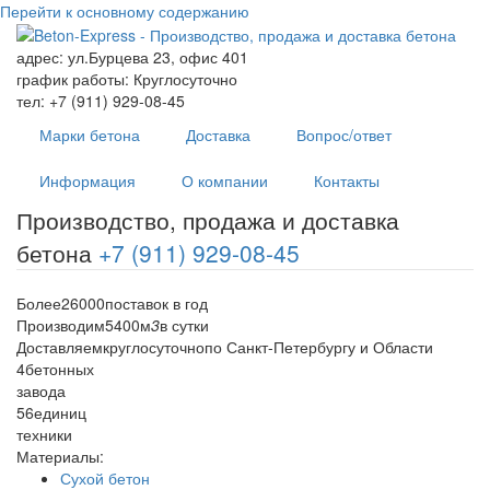
Перейти к основному содержанию
адрес:
ул.Бурцева 23, офис 401
график работы:
Круглосуточно
тел:
+7 (911) 929-08-45
Марки бетона
Доставка
Вопрос/ответ
Информация
О компании
Контакты
Производство, продажа и доставка
бетона
+7 (911) 929-08-45
Более
26000
поставок в год
Производим
5400
м
3
в сутки
Доставляем
круглосуточно
по Санкт-Петербургу и Области
4
бетонных
завода
56
единиц
техники
Материалы:
Сухой бетон