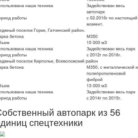
пользована наша техника
Задействован весь
автопарк
ериод работы
с 02.2016г по настоящий
момент.
еджный поселок Горки, Гатчинский район.
арка бетона
М350
бъем
15 000 м3
пользована наша техника
Задействован весь парк
ериод работы
с 2012г по 2016г.
еджный поселок Кирполье, Всеволожский район
арка бетона
М350, с металлической 
полипропиленовой
фиброй
бъем
13 000 м3
пользована наша техника
Задействован весь парк
ериод работы
с 2014г по 2015г.
Собственный автопарк из 56
единиц спецтехники