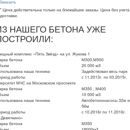
Заказать
* Цена действительна только на ближайшие заказы. Цена без учета
доставки.
ИЗ НАШЕГО БЕТОНА УЖЕ
ПОСТРОИЛИ:
щный комплекс «Пять Звёзд» на ул. Жукова 1
арка бетона
М300,М500
бъем
20 000 м3
пользована наша техника
Задействован весь парк
ериод работы
с 11.2013г. по 03.2015г.
ерситет МЧС на Московском проспекте
арка бетона
М350 , М400
бъем
10 000 м3
пользована наша техника
Автобетононасосы 32м и
56м
ериод работы
с 10.2016г по 11.2016г.
«Девяткино»
арка бетона
М350
бъем
18000м3