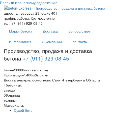
Перейти к основному содержанию
адрес:
ул.Бурцева 23, офис 401
график работы:
Круглосуточно
тел:
+7 (911) 929-08-45
Марки бетона
Доставка
Вопрос/ответ
Информация
О компании
Контакты
Производство, продажа и доставка
бетона
+7 (911) 929-08-45
Более
26000
поставок в год
Производим
5400
м
3
в сутки
Доставляем
круглосуточно
по Санкт-Петербургу и Области
4
бетонных
завода
56
единиц
техники
Материалы:
Сухой бетон