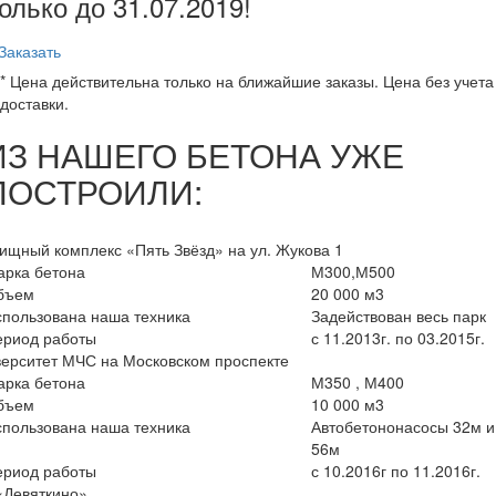
олько до
31.07.2019
!
Заказать
* Цена действительна только на ближайшие заказы. Цена без учета
доставки.
ИЗ НАШЕГО БЕТОНА УЖЕ
ПОСТРОИЛИ:
щный комплекс «Пять Звёзд» на ул. Жукова 1
арка бетона
М300,М500
бъем
20 000 м3
пользована наша техника
Задействован весь парк
ериод работы
с 11.2013г. по 03.2015г.
ерситет МЧС на Московском проспекте
арка бетона
М350 , М400
бъем
10 000 м3
пользована наша техника
Автобетононасосы 32м и
56м
ериод работы
с 10.2016г по 11.2016г.
«Девяткино»