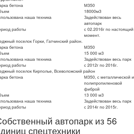
арка бетона
М350
бъем
18000м3
пользована наша техника
Задействован весь
автопарк
ериод работы
с 02.2016г по настоящий
момент.
еджный поселок Горки, Гатчинский район.
арка бетона
М350
бъем
15 000 м3
пользована наша техника
Задействован весь парк
ериод работы
с 2012г по 2016г.
еджный поселок Кирполье, Всеволожский район
арка бетона
М350, с металлической 
полипропиленовой
фиброй
бъем
13 000 м3
пользована наша техника
Задействован весь парк
ериод работы
с 2014г по 2015г.
Собственный автопарк из 56
единиц спецтехники