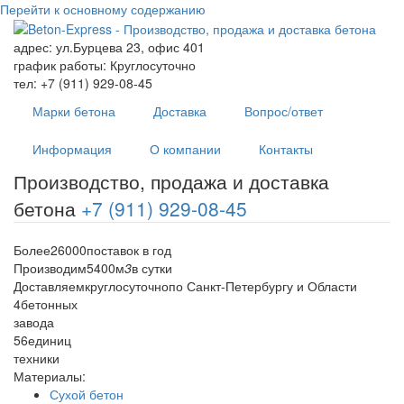
Перейти к основному содержанию
адрес:
ул.Бурцева 23, офис 401
график работы:
Круглосуточно
тел:
+7 (911) 929-08-45
Марки бетона
Доставка
Вопрос/ответ
Информация
О компании
Контакты
Производство, продажа и доставка
бетона
+7 (911) 929-08-45
Более
26000
поставок в год
Производим
5400
м
3
в сутки
Доставляем
круглосуточно
по Санкт-Петербургу и Области
4
бетонных
завода
56
единиц
техники
Материалы:
Сухой бетон