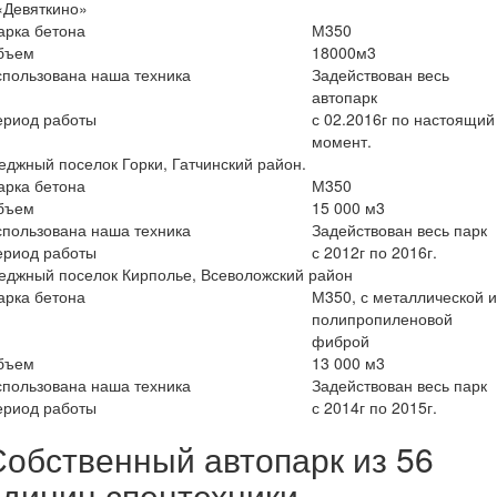
«Девяткино»
арка бетона
М350
бъем
18000м3
пользована наша техника
Задействован весь
автопарк
ериод работы
с 02.2016г по настоящий
момент.
еджный поселок Горки, Гатчинский район.
арка бетона
М350
бъем
15 000 м3
пользована наша техника
Задействован весь парк
ериод работы
с 2012г по 2016г.
еджный поселок Кирполье, Всеволожский район
арка бетона
М350, с металлической 
полипропиленовой
фиброй
бъем
13 000 м3
пользована наша техника
Задействован весь парк
ериод работы
с 2014г по 2015г.
Собственный автопарк из 56
единиц спецтехники