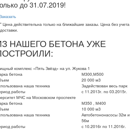
олько до
31.07.2019
!
Заказать
* Цена действительна только на ближайшие заказы. Цена без учета
доставки.
ИЗ НАШЕГО БЕТОНА УЖЕ
ПОСТРОИЛИ:
щный комплекс «Пять Звёзд» на ул. Жукова 1
арка бетона
М300,М500
бъем
20 000 м3
пользована наша техника
Задействован весь парк
ериод работы
с 11.2013г. по 03.2015г.
ерситет МЧС на Московском проспекте
арка бетона
М350 , М400
бъем
10 000 м3
пользована наша техника
Автобетононасосы 32м и
56м
ериод работы
с 10.2016г по 11.2016г.